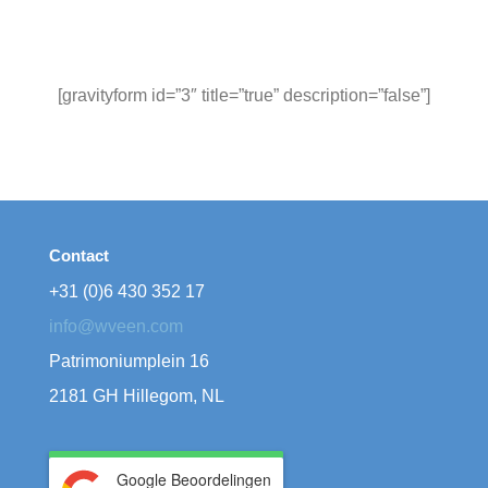
[gravityform id=”3″ title=”true” description=”false”]
Contact
+31 (0)6 430 352 17
info@wveen.com
Patrimoniumplein 16
2181 GH Hillegom, NL
Google Beoordelingen