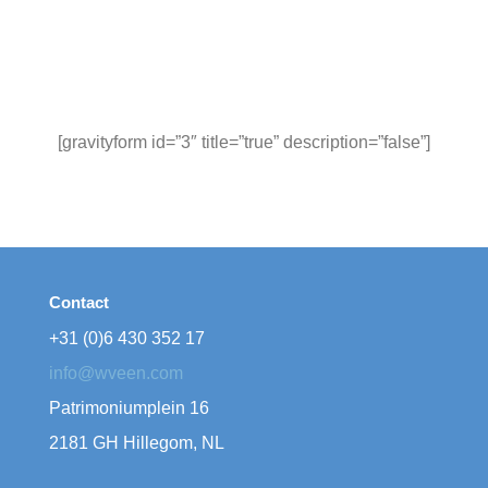
[gravityform id=”3″ title=”true” description=”false”]
Contact
+31 (0)6 430 352 17
info@wveen.com
Patrimoniumplein 16
2181 GH Hillegom, NL