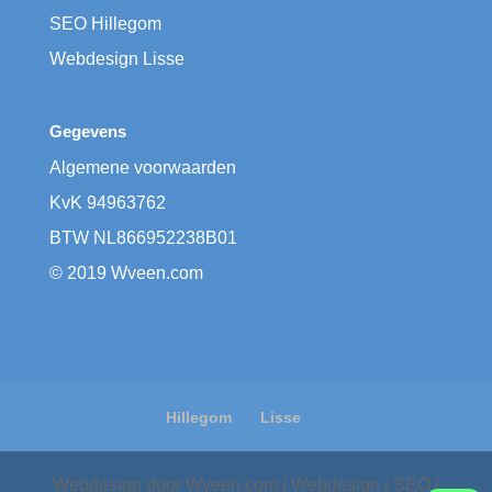
SEO Hillegom
Webdesign Lisse
Gegevens
Algemene voorwaarden
KvK
​94963762
BTW
​NL866952238B01
© 2019 Wveen.com
Hillegom
Lisse
Webdesign door Wveen.com | Webdesign | SEO |